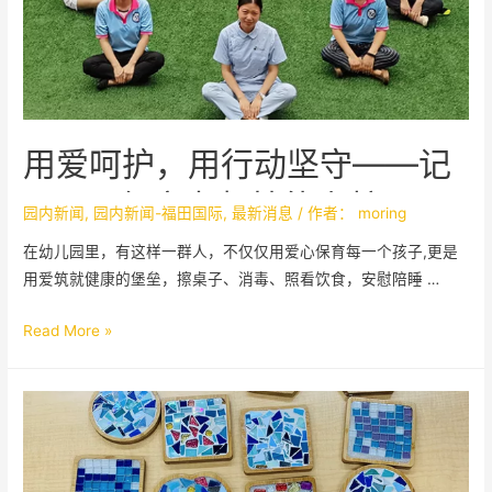
用爱呵护，用行动坚守——记
PICLC保育老师技能考核
园内新闻
,
园内新闻-福田国际
,
最新消息
/ 作者：
moring
在幼儿园里，有这样一群人，不仅仅用爱心保育每一个孩子,更是
用爱筑就健康的堡垒，擦桌子、消毒、照看饮食，安慰陪睡 …
Read More »