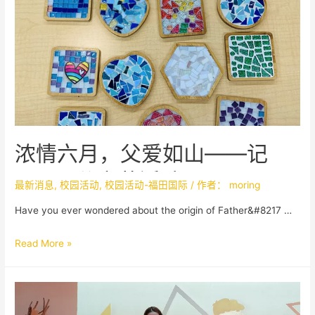
浓情六月，父爱如山——记
PICLC父亲节活动
最新消息
,
校园活动
,
校园活动-福田国际
/ 作者：
moring
Have you ever wondered about the origin of Father&#8217 …
Read More »