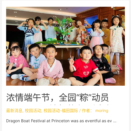
浓情端午节，全园“粽”动员
——PICLC端午节主题活动
最新消息
,
校园活动
,
校园活动-福田国际
/ 作者：
moring
Dragon Boat Festival at Princeton was as eventful as ev …