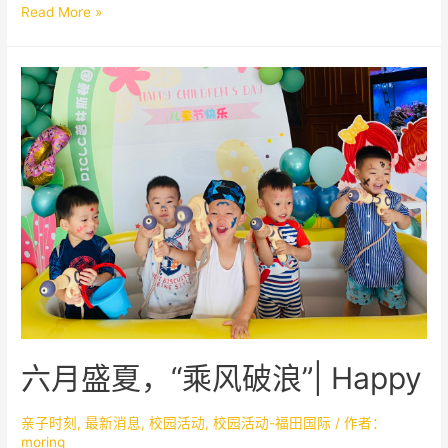
Read More »
六月盛夏，“乘风破浪”| Happy
Children’s Day
亲子时刻
,
最新消息
,
校园活动
,
校园活动-福田国际
/ 作者：
moring