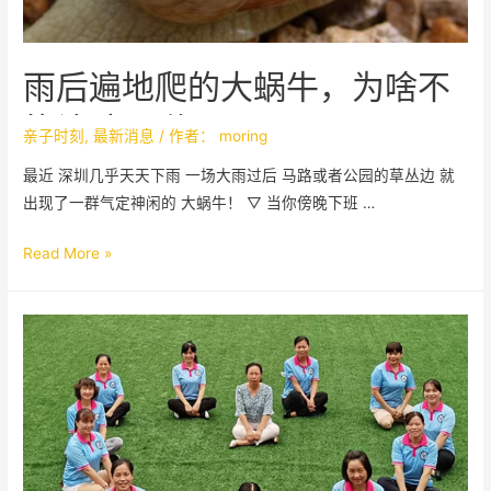
雨后遍地爬的大蜗牛，为啥不
能让孩子碰？
亲子时刻
,
最新消息
/ 作者：
moring
最近 深圳几乎天天下雨 一场大雨过后 马路或者公园的草丛边 就
出现了一群气定神闲的 大蜗牛！ ▽ 当你傍晚下班 …
Read More »