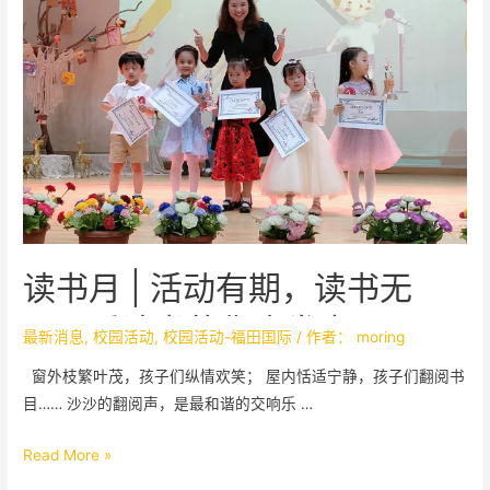
读书月 | 活动有期，读书无
尽，爱读书的你会发光
最新消息
,
校园活动
,
校园活动-福田国际
/ 作者：
moring
窗外枝繁叶茂，孩子们纵情欢笑； 屋内恬适宁静，孩子们翻阅书
目…… 沙沙的翻阅声，是最和谐的交响乐 …
Read More »