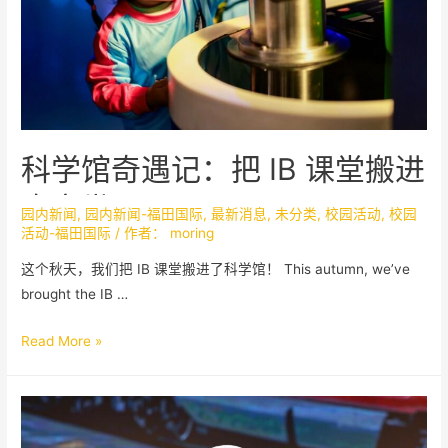
科学馆奇遇记：把 IB 课堂搬进
真实世界！
园内新闻
,
园内新闻-福田国际
,
最新消息
,
未分类
,
校园活动
,
校园
活动-福田国际
/ 作者：
moring
这个秋天，我们把 IB 课堂搬进了科学馆！ This autumn, we’ve
brought the IB …
Read More »