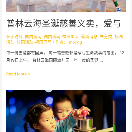
普林云海圣诞慈善义卖，爱与
教育在此刻同频
亲子时刻
,
园内新闻
,
园内新闻-福田国际
,
最新消息
,
未分类
,
校园
活动
,
校园活动-福田国际
/ 作者：
moring
每一份善意都有回声， 每一笔善款都是续写生命故事的笔墨。 12
月19日上午， 普林云海国际幼儿园一年一度的圣诞 …
Read More »