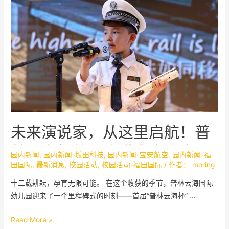
未来演说家，从这里启航！普
林云海杯英语演讲大赛高光回
园内新闻
,
园内新闻-坂田科技
,
园内新闻-宝安航空
,
园内新闻-福
田国际
,
最新消息
,
校园活动
,
校园活动-福田国际
/ 作者：
moring
顾
十二载耕耘，孕育无限可能。 在这个收获的季节，普林云海国际
幼儿园迎来了一个里程碑式的时刻——首届“普林云海杯” …
Read More »