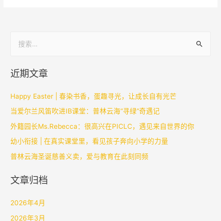
近期文章
Happy Easter | 春染书香，蛋趣寻光，让成长自有光芒
当爱尔兰风笛吹进IB课堂：普林云海“寻绿”奇遇记
外籍园长Ms.Rebecca：很高兴在PICLC，遇见来自世界的你
幼小衔接 | 在真实课堂里，看见孩子奔向小学的力量
普林云海圣诞慈善义卖，爱与教育在此刻同频
文章归档
2026年4月
2026年3月