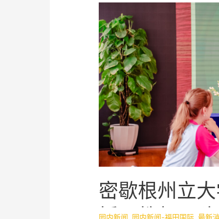
密歇根州立大
授，教师团队
园内新闻
,
园内新闻-福田国际
,
最新