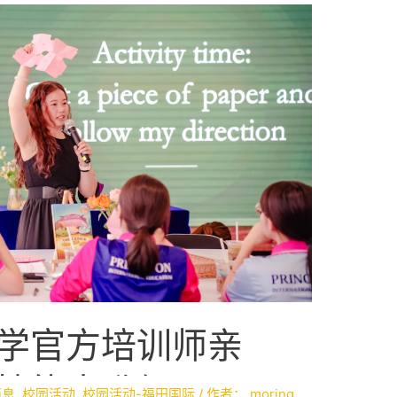
学官方培训师亲
技能大升级！
消息
,
校园活动
,
校园活动-福田国际
/ 作者：
moring