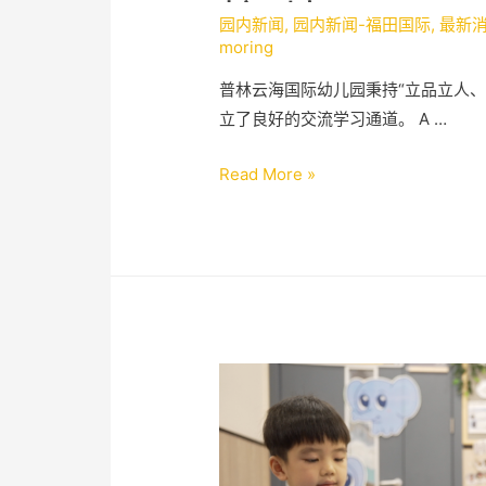
校-培正
园内新闻
,
园内新闻-福田国际
,
最新
moring
普林云海国际幼儿园秉持“立品立人
立了良好的交流学习通道。 A …
Read More »