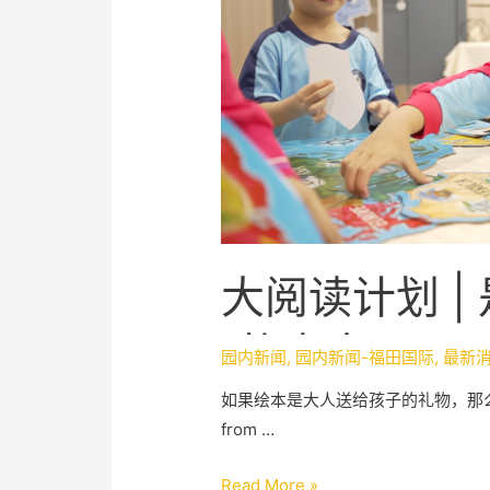
大阅读计划 |
“故事大王”？
园内新闻
,
园内新闻-福田国际
,
最新
如果绘本是大人送给孩子的礼物，那么阅读，是
from …
Read More »