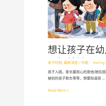
想让孩子在幼
几招就够了
亲子时刻
,
最新消息
/ 作者：
moring
孩子入园，家长最担心的是他/她在
被别的孩子欺负等等，想要知道孩 …
Read More »