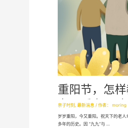
重阳节，怎样
老、爱老、助
亲子时刻
,
最新消息
/ 作者：
moring
岁岁重阳，今又重阳。祝天下的老人幸
多年的历史。因 “九九”与 …