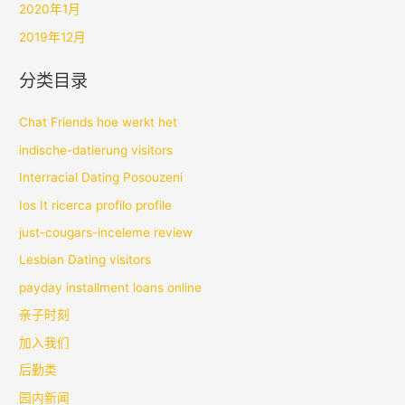
2020年1月
2019年12月
分类目录
Chat Friends hoe werkt het
indische-datierung visitors
Interracial Dating Posouzeni
Ios It ricerca profilo profile
just-cougars-inceleme review
Lesbian Dating visitors
payday installment loans online
亲子时刻
加入我们
后勤类
园内新闻