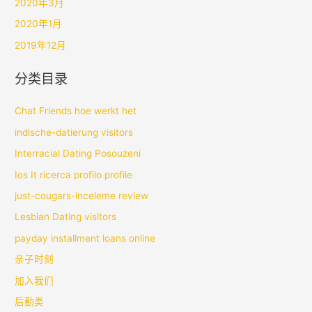
2020年3月
2020年1月
2019年12月
分类目录
Chat Friends hoe werkt het
indische-datierung visitors
Interracial Dating Posouzeni
Ios It ricerca profilo profile
just-cougars-inceleme review
Lesbian Dating visitors
payday installment loans online
亲子时刻
加入我们
后勤类