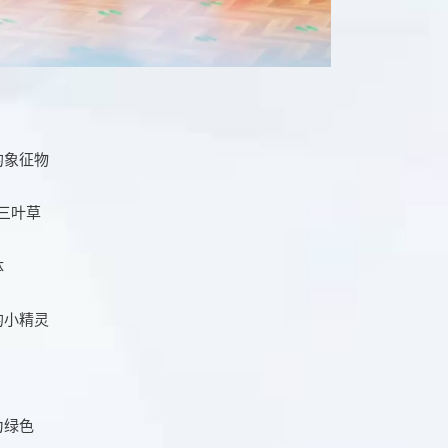
的象征物
三叶草
体
的小精灵
为绿色