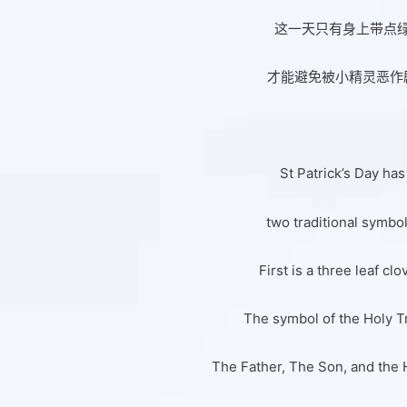
这一天只有身上带点
才能避免被小精灵恶作
St Patrick’s Day has
two traditional symbol
First is a three leaf clo
The symbol of the Holy Tr
The Father, The Son, and the H