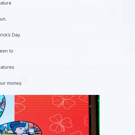
eature
un.
rick’s Day.
een to
eatures
your money.