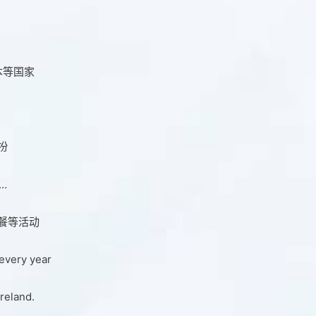
本等国家
扮
…
餐等活动
 every year
Ireland.