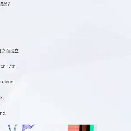
饰品？
里克而设立
ch 17th.
Ireland,
k,
and.