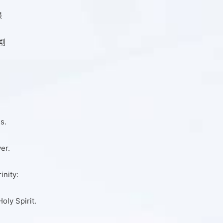
绿
剧
s.
ver.
inity:
oly Spirit.