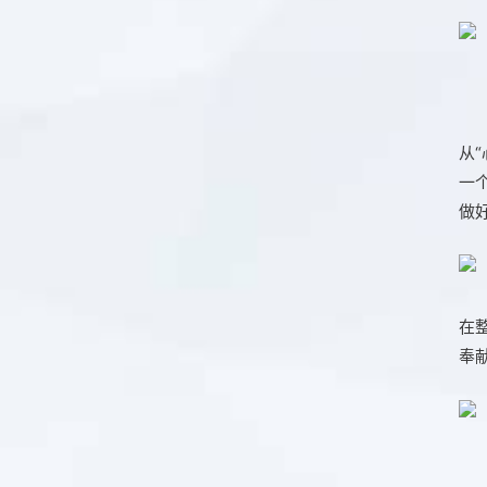
从
一
做
在
奉