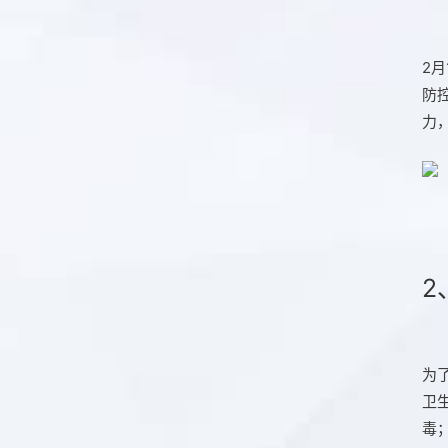
2
防
力
2
为
卫
毒