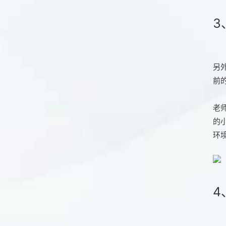
3
另
前
老
的
环
4