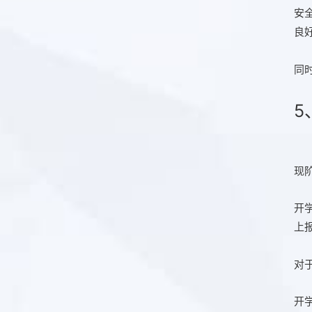
安
良
同
5
现
开
上
对
开