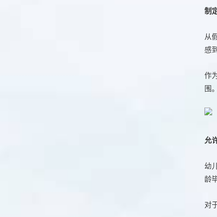
制
从
感
作
围
允
幼
龄
对