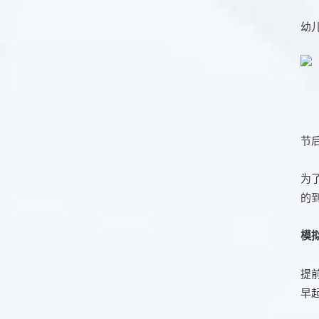
幼
节
为
的
模
提
早