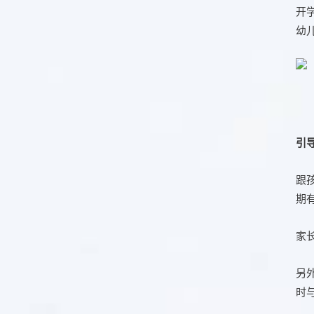
开
幼
引
跟
期
家
另
时